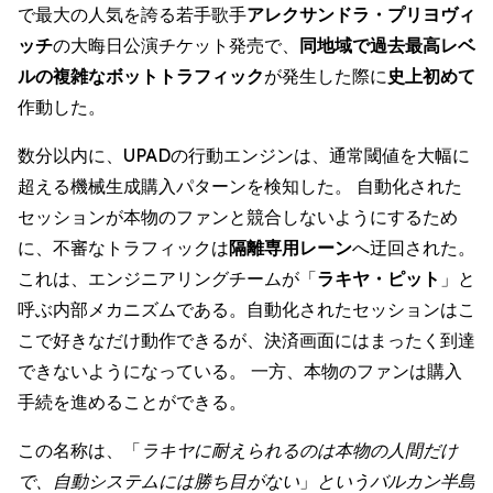
で最大の人気を誇る若手歌手
アレクサンドラ・プリヨヴィ
ッチ
の大晦日公演チケット発売で、
同地域で過去最高レベ
ルの複雑なボットトラフィック
が発生した際に
史上初めて
作動した。
数分以内に、UPADの行動エンジンは、通常閾値を大幅に
超える機械生成購入パターンを検知した。 自動化された
セッションが本物のファンと競合しないようにするため
に、不審なトラフィックは
隔離専用レーン
へ迂回された。
これは、エンジニアリングチームが「
ラキヤ・ピット
」と
呼ぶ内部メカニズムである。自動化されたセッションはこ
こで好きなだけ動作できるが、決済画面にはまったく到達
できないようになっている。 一方、本物のファンは購入
手続を進めることができる。
この名称は、「
ラキヤに耐えられるのは本物の人間だけ
で、自動システムには勝ち目がない
」
というバルカン半島