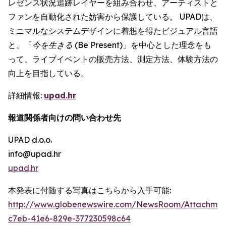
レゼンス状況追跡レイヤーを組み合わせ、アーティストと
ファンを自動化された妨害から保護している。 UPADは、
ミニマルなシステムデザインに着想を得たビジュアル言語
と、「
今を生きる (Be Present)
」を中心とした理念をも
って、ライブイベントの販売方法、測定方法、体験方法の
向上を目指している。
詳細情報:
upad.hr
報道関係者向けの問い合わせ先
UPAD d.o.o.
info@upad.hr
upad.hr
本発表に付随する写真はこちらから入手可能:
http://www.globenewswire.com/NewsRoom/Attachmen
c7eb-41e6-829e-377230598c64