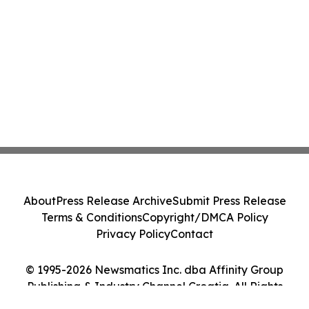
About
Press Release Archive
Submit Press Release
Terms & Conditions
Copyright/DMCA Policy
Privacy Policy
Contact
© 1995-2026 Newsmatics Inc. dba Affinity Group
Publishing & Industry Channel Croatia. All Rights
Reserved.